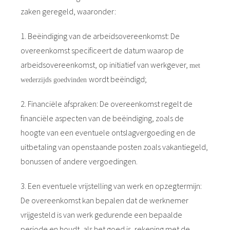
zaken geregeld, waaronder:
1. Beëindiging van de arbeidsovereenkomst: De
overeenkomst specificeert de datum waarop de
arbeidsovereenkomst, op initiatief van werkgever,
met
wordt beëindigd;
wederzijds goedvinden
2. Financiële afspraken: De overeenkomst regelt de
financiële aspecten van de beëindiging, zoals de
hoogte van een eventuele ontslagvergoeding en de
uitbetaling van openstaande posten zoals vakantiegeld,
bonussen of andere vergoedingen.
3. Een eventuele vrijstelling van werk en opzegtermijn:
De overeenkomst kan bepalen dat de werknemer
vrijgesteld is van werk gedurende een bepaalde
periode en houdt, als het goed is, rekening met de